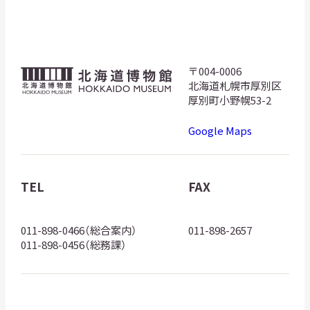
サ
イ
ト
内
検
〒004-0006
北
索
北海道札幌市厚別区
海
厚別町小野幌53-2
道
Google Maps
博
サイトマップ
入札・公開情報
プライバシーポリシー
物
館
TEL
FAX
X 公式アカウント
YouTube公式チャンネル
ロ
ゴ
011-898-0466（総合案内）
011-898-2657
011-898-0456（総務課）