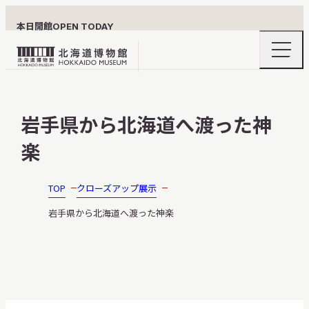
本日開館
OPEN TODAY
ナ
北
ビ
ゲ
海
ー
北海道博物館について
道
シ
岩手県から北海道へ渡った神
ョ
博
ン
物
楽
メ
ニ
館
利用案内
ュ
ロ
ー
TOP
クローズアップ展示
の
ゴ
開
岩手県から北海道へ渡った神楽
閉
展示
おうちミュージアム