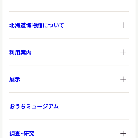
北海道博物館について
調査・研究
利用案内
地域連携
展示
イベント
おうちミュージアム
お知らせ
もっと知りたい博物館のこと！
調査・研究