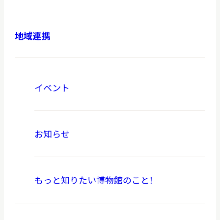
地域連携
本日開館
OPEN TODAY
イベント
2026.08.07
（金）
お知らせ
明日
開館日
OPEN
もっと知りたい博物館のこと！
アクセス
開館時間・料金