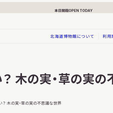
本日開館
OPEN TODAY
北海道博物館について
利用
展示
企画展
？ 木の実・草の実の
イド
総合展示
ービス
クローズアップ展示
利用のお客さまへ
バーチャル北海道博物館
い？ 木の実・草の実の不思議な世界
利用のお客さまへ
はくぶつかんであそぼう！子
どものページ