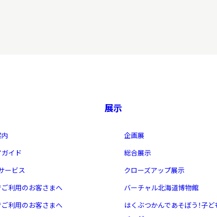
習を希望される学
まへ
地域連携
展示
案内
企画展
アガイド
総合展示
・サービス
クローズアップ展示
化を学びたい方へ
でご利用のお客さまへ
バーチャル北海道博物館
のご利用
でご利用のお客さまへ
はくぶつかんであそぼう！子ど