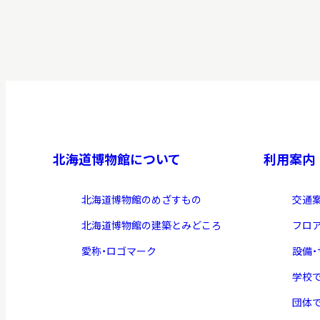
博物館実
生の皆さ
おうちミュージアム
調査・研究
北海道博物館について
利用案内
刊行物
北海道博物館のめざすもの
交通
スタッフ
北海道博物館の建築とみどころ
フロ
図書室
愛称・ロゴマーク
設備
アイヌ文
学校
収蔵資料
団体