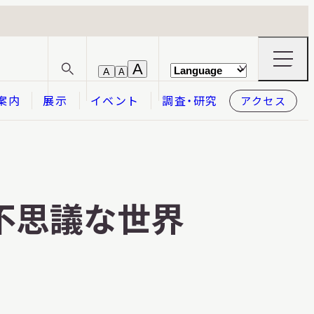
ナ
A
A
A
サ
ビ
イ
ゲ
案内
展示
イベント
調査・研究
アクセス
ト
ー
内
シ
検
ョ
索
ン
メ
本日開館
OPEN TODAY
ニ
ュ
ー
不思議な世界
の
開
閉
2026.08.08
（土）