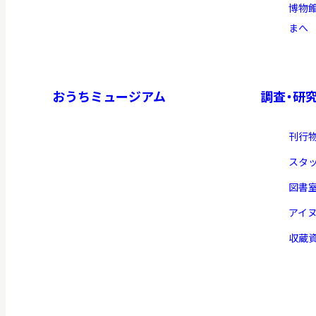
博物
まへ
イベント
おうちミュージアム
調査・研
お知らせ
刊行
もっと知りたい博物館のこと！
スタ
図書
アイ
収蔵
サイトマップ
入札・公開情報
プライバシーポリシ