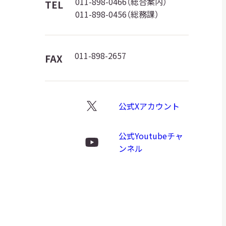
館
011-898-0466（総合案内）
TEL
日本語
011-898-0456（総務課）
ロ
ゴ
English
簡体中文
繁體中文
011-898-2657
FAX
한국어
РУССКИЙ
ไทย
公式Xアカウント
X
ロ
公式Youtubeチャ
A
文字サイズ
A
A
ゴ
Youtube
ンネル
ロ
ゴ
背景色設定
白
黒