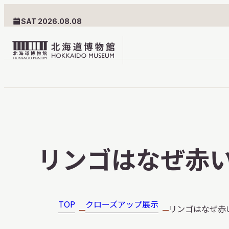
SAT 2026.08.08
北
海
道
北海道博物館について
利用案内
博
物
北海道博物館のめざすもの
交通案内
リンゴはなぜ赤い
館
北海道博物館の建築とみど
フロアガ
ロ
ころ
設備・サ
ゴ
愛称・ロゴマーク
学校でご
TOP
クローズアップ展示
リンゴはなぜ赤
団体でご