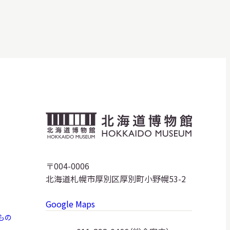
明日
開館日
OPEN
開館時間・料金
アクセス
サ
イ
ト
北
内
検
海
索
道
〒004-0006
北海道札幌市厚別区厚別町小野幌53-2
博
Google Maps
物
もの