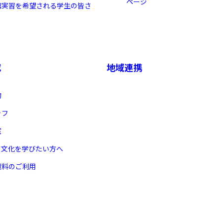
ページ
館実習を希望される学生の皆さ
究
地域連携
物
ッフ
室
ヌ文化を学びたい方へ
資料のご利用
X 公式アカウント
YouTube公式チャンネル
ー