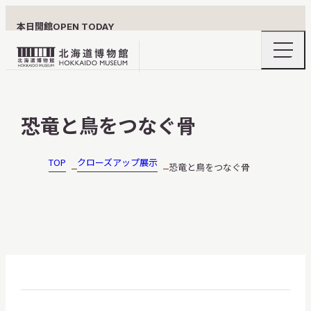
本日開館
OPEN TODAY
ナ
北
ビ
ゲ
海
ー
北海道博物館について
道
シ
恐竜と鳥をつなぐ骨
ョ
博
ン
物
メ
ニ
館
TOP
クローズアップ展示
恐竜と鳥をつなぐ骨
利用案内
ュ
ロ
ー
の
ゴ
開
閉
展示
おうちミュージアム