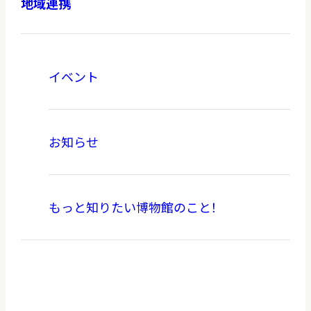
地域連携
イベント
本日開館
OPEN TODAY
お知らせ
2026.08.09
（日）
もっと知りたい博物館のこと！
明日
休館日
CLOSE
アクセス
開館時間・料金