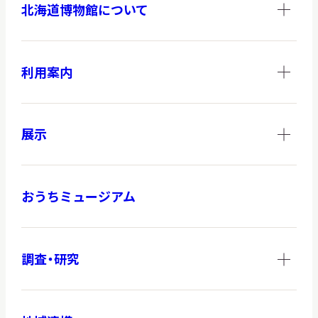
北海道博物館について
調査・研究
利用案内
地域連携
展示
おうちミュージアム
イベント
お知らせ
調査・研究
もっと知りたい博物館のこと！