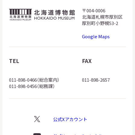
サ
〒004-0006
北
イ
北海道札幌市厚別区
ト
海
内
厚別町小野幌53-2
検
道
索
Google Maps
博
物
館
TEL
FAX
サイトマップ
入札・公開情報
プライバシーポリシー
ロ
ゴ
011-898-0466（総合案内）
011-898-2657
X 公式アカウント
YouTube公式チャンネル
011-898-0456（総務課）
公式Xアカウント
X
ロ