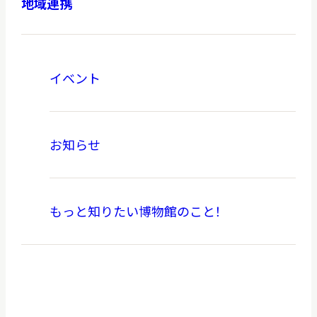
地域連携
イベント
本日休館
CLOSE TODAY
お知らせ
2026.08.10
（月）
もっと知りたい博物館のこと！
明日
開館日
OPEN
アクセス
開館時間・料金