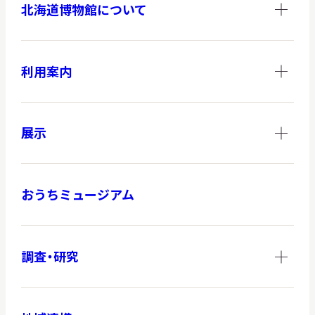
北海道博物館について
調査・研究
利用案内
地域連携
展示
おうちミュージアム
イベント
お知らせ
調査・研究
もっと知りたい博物館のこと！