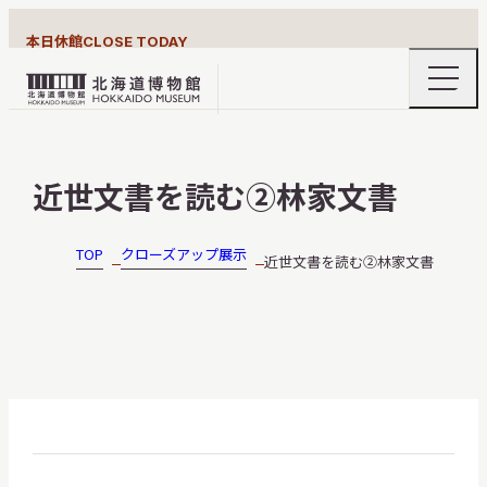
本日休館
CLOSE TODAY
ナ
北
ビ
ゲ
海
ー
北海道博物館について
道
シ
近世文書を読む②林家文書
ョ
博
ン
物
メ
ニ
館
TOP
クローズアップ展示
近世文書を読む②林家文書
利用案内
ュ
ロ
ー
の
ゴ
開
閉
展示
おうちミュージアム