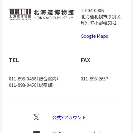
サ
〒004-0006
北
イ
北海道札幌市厚別区
ト
海
内
厚別町小野幌53-2
検
道
索
Google Maps
博
物
館
TEL
FAX
サイトマップ
入札・公開情報
プライバシーポリシー
ロ
ゴ
011-898-0466（総合案内）
011-898-2657
X 公式アカウント
YouTube公式チャンネル
011-898-0456（総務課）
公式Xアカウント
X
ロ