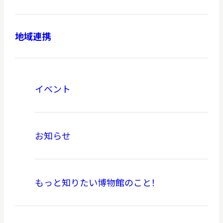
地域連携
本日開館
OPEN TODAY
イベント
2026.08.07
（金）
お知らせ
明日
開館日
OPEN
もっと知りたい博物館のこと！
アクセス
開館時間・料金