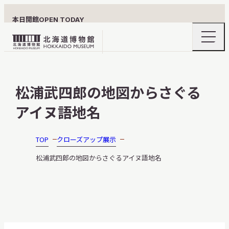
本日開館
OPEN TODAY
ナ
北
ビ
ゲ
海
ー
北海道博物館について
道
シ
松浦武四郎の地図からさぐる
ョ
博
ン
物
アイヌ語地名
メ
ニ
館
利用案内
ュ
ロ
ー
TOP
クローズアップ展示
の
ゴ
開
松浦武四郎の地図からさぐるアイヌ語地名
閉
展示
おうちミュージアム