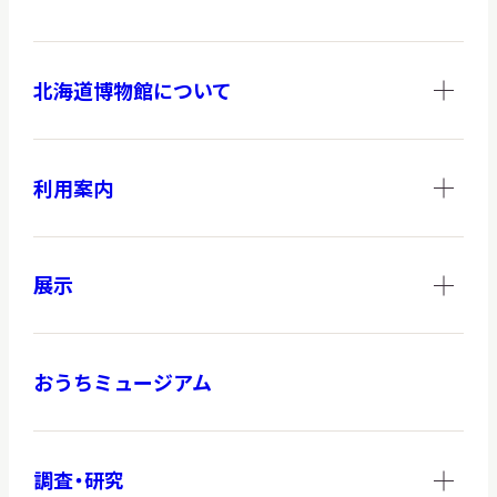
北海道博物館について
調査・研究
利用案内
地域連携
展示
イベント
おうちミュージアム
お知らせ
もっと知りたい博物館のこと！
調査・研究