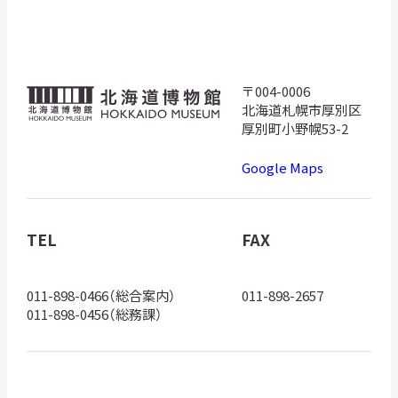
サ
イ
ト
内
検
〒004-0006
北
索
北海道札幌市厚別区
海
厚別町小野幌53-2
道
Google Maps
博
サイトマップ
入札・公開情報
プライバシーポリシー
物
館
TEL
FAX
X 公式アカウント
YouTube公式チャンネル
ロ
ゴ
011-898-0466（総合案内）
011-898-2657
011-898-0456（総務課）