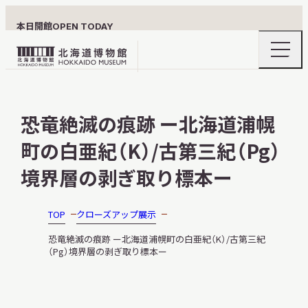
本日開館
OPEN TODAY
ナ
北
ビ
ゲ
海
ー
北海道博物館について
道
シ
恐竜絶滅の痕跡 ー北海道浦幌
ョ
博
ン
物
町の白亜紀（K）/古第三紀（Pg）
メ
ニ
館
利用案内
ュ
境界層の剥ぎ取り標本ー
ロ
ー
の
ゴ
開
TOP
クローズアップ展示
閉
展示
恐竜絶滅の痕跡 ー北海道浦幌町の白亜紀（K）/古第三紀
（Pg）境界層の剥ぎ取り標本ー
おうちミュージアム