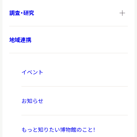
調査・研究
本日開館
OPEN TODAY
地域連携
2026.08.08
（土）
イベント
明日
開館日
OPEN
お知らせ
アクセス
開館時間・料金
もっと知りたい博物館のこと！