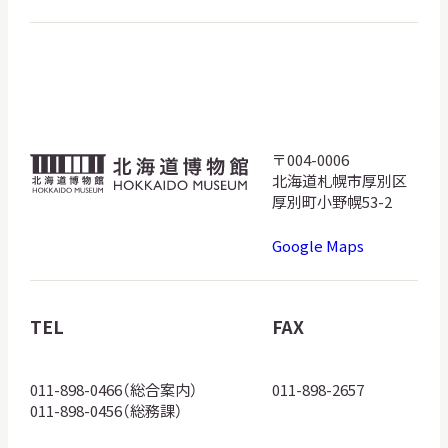
サ
イ
ト
内
検
索
〒004-0006
北
北海道札幌市厚別区
海
厚別町小野幌53-2
サイトマップ
入札・公開情報
プライバシーポリシー
道
Google Maps
博
X 公式アカウント
YouTube公式チャンネル
物
館
TEL
FAX
ロ
ゴ
011-898-0466（総合案内）
011-898-2657
011-898-0456（総務課）