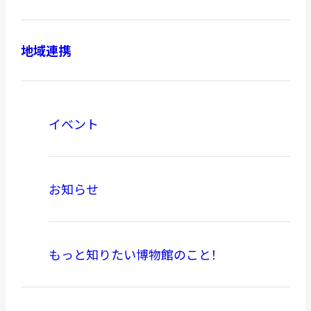
地域連携
本日開館
OPEN TODAY
イベント
2026.08.08
（土）
お知らせ
明日
開館日
OPEN
もっと知りたい博物館のこと！
アクセス
開館時間・料金