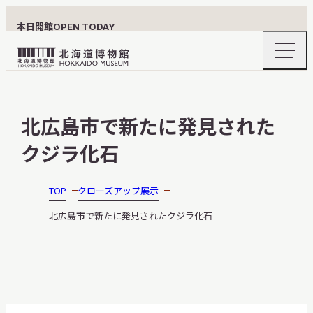
本日開館
OPEN TODAY
ナ
北
ビ
ゲ
海
ー
北海道博物館について
道
シ
北広島市で新たに発見された
ョ
博
ン
物
クジラ化石
メ
ニ
館
利用案内
ュ
ロ
ー
TOP
クローズアップ展示
の
ゴ
開
北広島市で新たに発見されたクジラ化石
閉
展示
おうちミュージアム