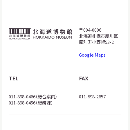
サ
イ
ト
内
検
〒004-0006
北
索
北海道札幌市厚別区
海
厚別町小野幌53-2
道
Google Maps
博
サイトマップ
入札・公開情報
プライバシーポリシー
物
館
TEL
FAX
X 公式アカウント
YouTube公式チャンネル
ロ
ゴ
011-898-0466（総合案内）
011-898-2657
011-898-0456（総務課）