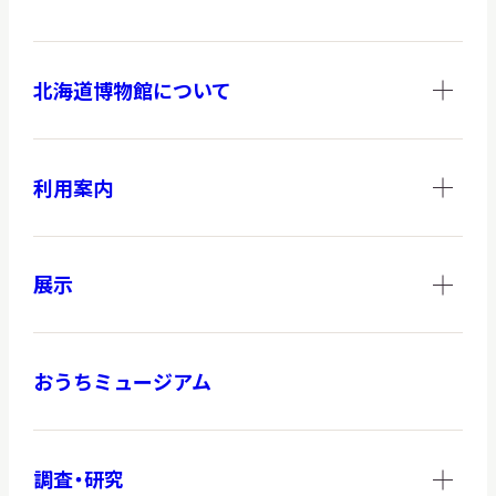
北海道博物館について
調査・研究
利用案内
地域連携
展示
イベント
おうちミュージアム
お知らせ
もっと知りたい博物館のこと！
調査・研究