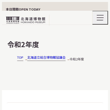
本日開館
OPEN TODAY
ナ
北
ビ
ゲ
海
ー
北海道博物館について
道
シ
令和2年度
ョ
博
ン
物
メ
ニ
館
TOP
北海道立総合博物館協議会
令和2年度
利用案内
ュ
ロ
ー
の
ゴ
開
閉
展示
おうちミュージアム