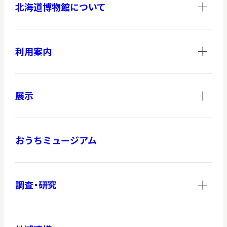
北海道博物館について
調査・研究
利用案内
地域連携
展示
おうちミュージアム
イベント
お知らせ
調査・研究
もっと知りたい博物館のこと！