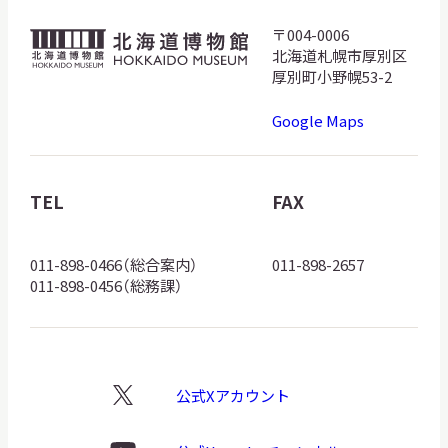
サ
〒004-0006
北
イ
北海道札幌市厚別区
ト
海
内
厚別町小野幌53-2
検
道
索
Google Maps
博
物
館
TEL
FAX
サイトマップ
入札・公開情報
プライバシーポリシー
ロ
ゴ
011-898-0466（総合案内）
011-898-2657
X 公式アカウント
YouTube公式チャンネル
011-898-0456（総務課）
公式Xアカウント
X
ロ