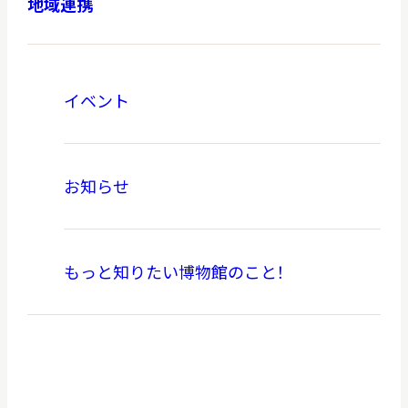
地域連携
イベント
本日開館
OPEN TODAY
お知らせ
2026.08.08
（土）
もっと知りたい博物館のこと！
明日
開館日
OPEN
アクセス
開館時間・料金