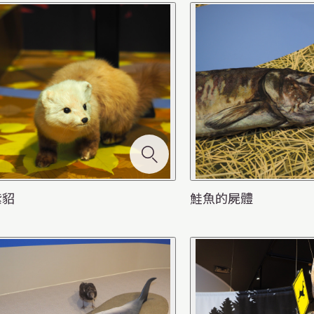
紫貂
鮭魚的屍體