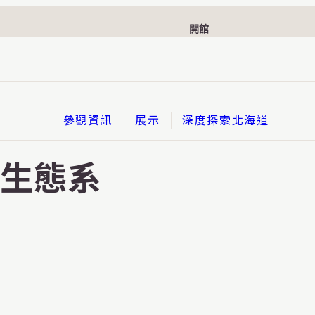
開館
參觀資訊
展示
深度探索北海道
展示
的生態系
序言 南與北的邂逅
第1主題 北海道120萬年的故事
第2主題 愛努文化與愛努民族的近代史
第3主題 北海道特色的秘密
第4主題 邁向我們的時代