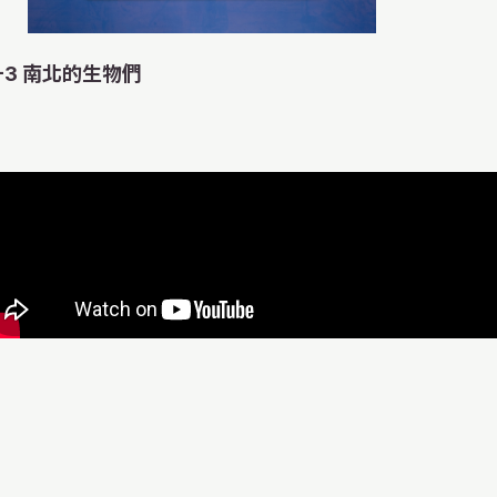
的話好像就會長出
啊，肚子餓了，我
即使變成這樣，我
少，好擔心今後還
食。過一會兒鈎蝦
坐的汽車而死去。
人類為所欲為地砍
啊！人类啊，真是
-3 南北的生物們
狸的美食，或者被
啊……。
吃，最後變得只剩
板，寫道「注意突
的生活變得艱難了
還在做著貢獻呢。
岸上的我們，變成
來應該是「注意飆
生活居住的可是我
木生長的養分哦。
質……。
的營養搬運工哦。