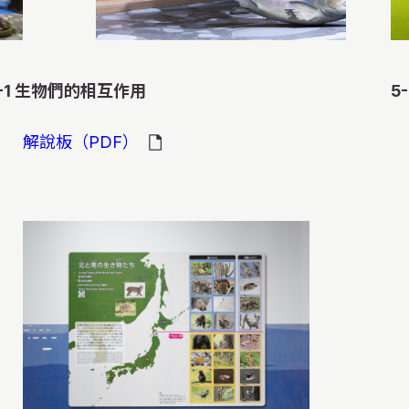
-1 生物們的相互作用
5
解說板（PDF）
我是赤鼠。夏天時
喳喳。我是松鴉。
黑色的衣服配上紅
我是紫貂，森林中
費勁千辛萬苦總算
我們只吃魚。過去
我生前吃魚和烏賊
我們從瀕臨滅絕到
人類，好可怕啊。
我是浣熊！来自美
的。 秋天的時候
上滿滿一嗓子的橡
日本體型最大的啄
被我盯上的話，不
地找到了對象，產
卵，不用擔心吃不
傷害我們，但偶爾
命，好不容易數量
剛離開媽媽獨立生
我本来是自由地生
一顆一顆地銜著橡
藏在落葉下面什麼
勁賣力地啄木，打
都基本上逃不掉了
是這時我們已經是
人們把我們奉為保
的漁網中，聽說也
些傢夥們又說「增
的山葡萄和軟棗獼
被带来日本当做宠
夥們搶走，我會把
貴的食物呀。都藏
愛努族人把我們叫
夥我也能抓來吃掉
了……。據說北海
很好的啊……如今
必須要小心啊。 
少」。一邊卻創造
入人類的生活區域
就把我遗弃了。没
然後到了冬天的時
呢。 但是，偶爾
是，我們只是想吃
鳥，有時也能抓到
們叫hotchar
和養育下一代所需
到岸上，被海鷗和
的環境！最近還有
大的混亂。最後竟
会把我叫做“外来