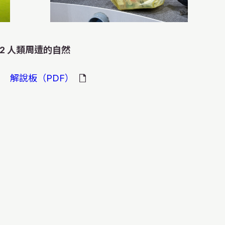
-2 人類周遭的自然
モ
モ
モ
モ
モ
モ
モ
モ
モ
モ
解說板（PDF）
ー
ー
ー
ー
ー
ー
ー
ー
ー
ー
ダ
ダ
ダ
ダ
ダ
ダ
ダ
ダ
ダ
ダ
ル
ル
ル
ル
ル
ル
ル
ル
ル
ル
を
を
を
を
を
を
を
を
を
を
閉
閉
閉
閉
閉
閉
閉
閉
閉
閉
じ
じ
じ
じ
じ
じ
じ
じ
じ
じ
る
る
る
る
る
る
る
る
る
る
我還會吃蟲子什麼
我超喜歡橡子！ 我塞
色的貝雷帽。我們是
的獵人！擅長爬樹！
回到了故鄉，又順利
好多鮭魚會逆流產
啊。 雖然人類並沒有
勉強活下來保住性
 我是1歲8個月大，剛
国，却不会说英语。
我很忙的！每天晚上，
子，運到遠處，然後
木鳥喲。 今天也要使
管是老鼠還是松鼠，
卵也終於結束了，可
飽的問題。 愛努族的
有的同伴會鑽進捕魚
增加了，可是人類這
活的小熊。吃森林裡
活在森林里面的，却
子，為了不讓其他傢
的。這可是冬天時寶
出大大的四方形洞。
。像雪兔這樣的大傢
破爛不堪，奄奄一息
護村落的神，對我們
有因此意外喪命的。
長太多了，要減
猴桃，如果不小心誤
物，结果养不过来了
它們藏到落葉下面，
在哪兒了我可全記得
做造船之神呀。可
哦！ 就連敏捷的小
道人把這個時候的我
我們賴以生存的森林
我們現在卻這樣地被衝
出適合我們種群增長
的話，好像會引起很
有这样的。下次会不
候再挖出來吃。
還是會忘記吃了。那樣
樹裡的螞蟻而已啊。
的！
e（不好吃就只好扔掉）。
要的大樹都大量減
烏鴉一個勁兒地啄
不少夥伴撞上人類乘
然被獵槍射擊（淚）
物种”之类的赶尽杀绝