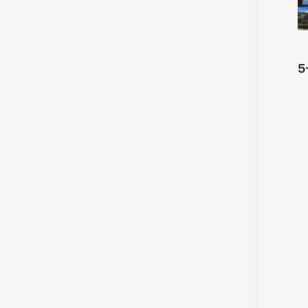
5
赤鼠
松鴉
黑啄木鸟
紫貂
鮭魚的屍體
島梟
鼠海豚的屍體
北海道梅花鹿
棕熊
浣熊