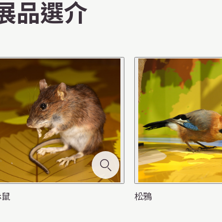
展品選介
赤鼠
松鴉