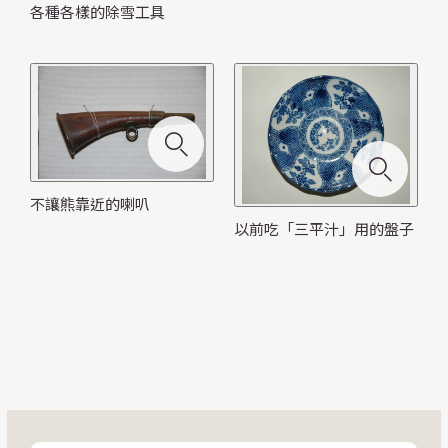
俯視圖是指鳥飛在空中,以高處俯視地形與風景的視角
各種各樣的除雪工具
描繪的一種繪畫。這幅畫是由從大正時代(1912-1926)
中期到昭和時代(1926-1989)20年代期間以畫俯視圖著
說起百人一首,廣泛流傳是藤原定家在小倉山的山莊裡
為了在土地廣闊且天氣寒冷的北海道發展以耕地為中
這個鋸子在鋸樹用的鋸齒後帶有收集木屑、防止木屑
列車的暖氣在電熱暖氣和蒸汽暖氣普及之前，用叫做
不管是什麼職業的人，像是郵遞員、北海道政府官
稱的吉田初三郎在1936（昭和11）年完成的作品,作為
選取的一百首歌。在北海道，使用〈木牌歌留多〉，
從明治開始到大正時代的煤礦，都是不使用機器依靠
心的農業，開拓使引進西式農業技術，同時為了培養
捕获的鲱鱼大多被加工成“油糟”这种肥料，也被称为
堵塞鋸齒的溝孔（凹洞）。被稱為<孔鋸>等。跟以往
達摩火爐或章魚火爐等的煤炭火爐。北海道從
員、林業署（現森林管理局）的職員等會去到熊極可
屏風保留了來。畫中有廣闊的海，山川和湖泊，開拓
用朴樹木做的木牌作為歌牌，木牌上有（和歌的）後
人力徒手挖掘的。在採煤場<稱為切羽>，被叫做<先
人才開設了札幌農學校。之後，進行了品種改良和技
“鲱鱼粕”。这口大号铁锅，因为可以同时炖煮大量的
的鋸子相比，在來往拉伸的狀態下更為輕巧，具有是
1892（明治25）年冬季開始使用這種暖爐客車，在約
能出沒的地方的職員，都要在森林裡吹能嚇跑熊的喇
地，城市，鐵路和渡輪，上升的溫泉濕氣，還有若隱
兩句的草書。這種歌牌遊戲，從明治中期開始興起，
山>和<後山>的人以幾人為一組，使用洋鎬、佩刀、
術改良，讓馬牽引著犁等西式農具耕種，收割則用人
鲱鱼，而被称为“鲱鱼锅”。大多数的鲱鱼锅，是富山
硬質木頭也能輕鬆切斷的優點。為了充分發揮其優
80年間一直深受乘客們的喜愛。補充煤炭時用火鉗、
叭。從明治時期(1868-1912)到昭和時代(1926-1989)的
除雪時用到了專用的鏟狀工具和鐵鍬。鏟狀工具是用
若現的陸地，庫頁島（樺太），千島列島等…… 值得一
無論在哪一個農村漁村都是冬日室內必備的娛樂。遊
鋼鑿等工具挖掘。第一次世界大戰以後，出現了削岩
力，形成北海道特色的農作法。於是，充分利用北海
县高冈地区制造的。
點，鋸孔不斷增加，孔鋸的鋸齒，從6枚、4枚、到2枚
炭十能、煤炭箱三種工具。另外，地板上的洞是方便
30、40年代前後，在北海道，這樣的「防熊喇叭」都
木頭或竹子做的，叫做〈木鋤〉〈kaesuki〉〈雪耙
看的地方，數不勝數。
不讓熊靠近的喇叭
戲方式是朗讀下面兩句，搶奪對應的歌牌。這種遊戲
機、刨煤鎬、煤鑽等機器，大大提高了挖煤的效率。
道廣大的土地為旱耕、水耕、乳製品產業建造基礎。
不斷進化。
打掃的時候用的，據說也有乘客把它當作痰盂使用。
是很有必要的。
子〉〈雪鏟〉等。除雪具中還可以看到馬拉用〈三角
以前吃「三平汁」用的盤子
方式叫做「下句歌牌」。
現在的北海道是名副其實的農業王國。
雪橇〉和壓雪用等設備。到了1950（昭和25）年前
後，以鐵道車站機構為中心設計了的一種稱為〈推雪
鏟〉的工具。這種形狀的工具，被商品化成〈媽媽推
雪鏟〉或〈snow推雪鏟〉等，普及到了日本積雪地域
的一般家庭中 。