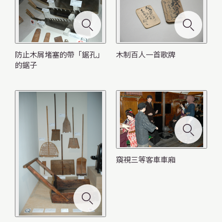
モ
ー
ダ
各種各樣的除雪工具
防止木屑堵塞的帶「鋸孔」
木制百人一首歌牌
ル
的鋸子
を
閉
じ
モ
モ
る
ー
モ
モ
モ
ー
ダ
モ
ー
ー
ー
モ
成為農業王國
ダ
モ
ル
ー
木制百人一首歌牌
ダ
ダ
ダ
ー
ル
ー
防止木屑堵塞的帶「鋸孔」的鋸子
窺視三等客車車廂
不讓熊靠近的喇叭
を
ダ
ル
ル
ル
ダ
昭和10年期間的煤礦現場的情況
を
ダ
北海道屏風俯視圖
閉
ル
モ
一次能大量煮鯡魚的鍋
を
を
を
ル
閉
ル
じ
を
ー
閉
閉
閉
を
じ
を
る
閉
ダ
じ
じ
じ
閉
る
閉
以前吃「三平汁」用的盤子
窺視三等客車車廂
じ
ル
る
る
る
じ
じ
る
を
る
る
閉
じ
る