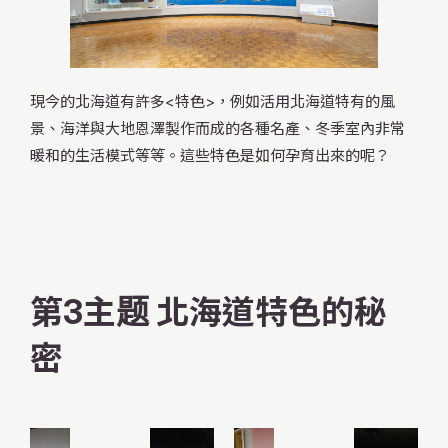
開館
現今的北海道有許多<特色>，例如活用北海道特有的風
2026.08.07
（五）
景、海洋與大地恩澤製作而成的各種名產、冬季室內非常
暖和的生活模式等等。這些特色是如何孕育出來的呢？
明天
開館
第3主题 北海道特色的秘
Search
密