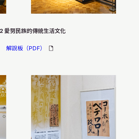
モ
ー
ダ
ル
を
-2 愛努民族的傳統生活文化
閉
じ
モ
る
解說板（PDF）
モ
ー
本進行開拓北海道，
モ
ー
ダ
モ
モ
ー
ダ
ル
及文化承受了巨大的
ー
ー
ダ
モ
モ
モ
ル
を
ダ
ダ
ル
ー
ー
ー
力在艱難的條件下開
を
閉
モ
ル
ル
を
ダ
ダ
ダ
閉
じ
ー
を
を
閉
ル
ル
ル
張照片是1930年左
じ
る
ダ
閉
閉
じ
を
を
を
成的籃子。根據素材
る
ル
じ
じ
る
閉
閉
閉
們在札幌鐘樓舉辦演
4年的札幌車站早晨的風
を
在濱彌一郎(1916〜
る
る
じ
じ
じ
可以造成各種形狀，
閉
好玩的遊戲，讓我們
館職員錄下的以愛努
る
る
る
上寫著要求改變和人
工作場所及學校。札
じ
元的昔日民居。濱彌一
料理食物。這樣的一
在玻璃展窗，請仔細
愛努族傳承下來的
子有各種各樣的用
語的單詞和構造。有
視頻製作而成的。故
る
以及質疑對愛努民族
也是這樣外出工作、
）和祖先祭酒而使用的短
老長大。為配合博物
常在表西刻有漂亮的
。由於每兩、三個月
（五弦琴）拿在手上彈奏看
割小米和紫穗稗等農
出意思奇怪的句子，
上生活的白孤狸
這對愛努族人而言是
工具的使用方法不同
例尺復元。中央暖爐
道的和人當中廣有人
展覽，再次光臨的時
彈動琴弦，可以聽到
菜，又或者用來裝運