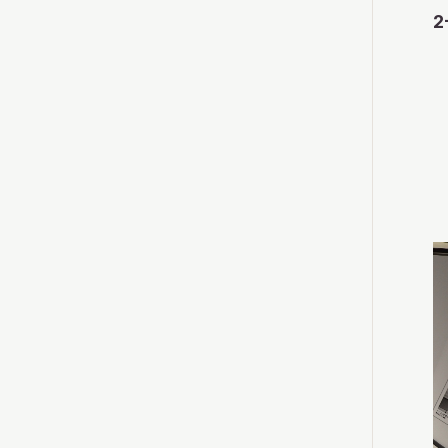
2
愛努民族演講會
Saranip
早晨的札幌車站
居住
愛努語方格
「白孤狸的一見
小摺刀Makiri
傳統服飾
彈奏愛努族人的樂器
捧酒箸和酒杯