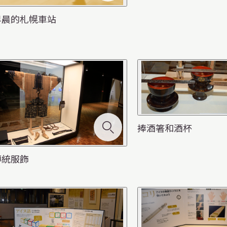
早晨的札幌車站
捧酒箸和酒杯
傳統服飾