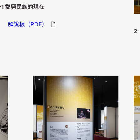
-1 愛努民族的現在
的海報
解說板（PDF）
2
到了明治時代，日
使愛努民族的生活
衝擊。愛努族人努
鐘情」
「Tonkori」
創自己的生活。這
以樹皮及鶴毛編織
右，愛努民族青年
這張照片是201
這個家中的擺設，是
和編織方法的不同
愛努語方格是一種
這部動畫是根據敝
講會的海報。海報
景。人們正要前往
91) 的指導下復
用作切、削東西，
服飾的兩面均展示
您可試著將庫頁島
各種大小。這種籃
在遊戲中接觸愛努
故事為藍本的錄音
歧視性的愛努觀，
幌的愛努族人每天
向Kamuy（神
郎在胆振地區的白
把刀用途很多。通
觀看其刺繡和圖案
「tonkori」
途。例如，用來收
時候胡亂拼湊會拼
事的內容圍繞在山
的政策等主張。
上學、購物。雖然
棒和漆碗。這裡的
館的高度，以小比
圖案。在來到北海
會換一次服飾進行
看。靜靜地用指尖
作物、山上採摘山