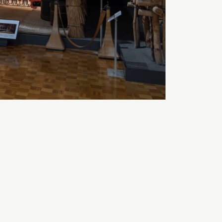
A
TEXT SIZE
A
A
COLOR
White
Black