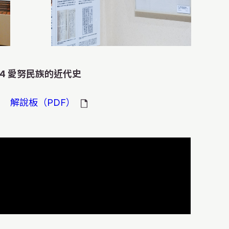
是通順的愛努語。只
其中哥哥戀上人間女子的
太了解愛努族的人，
中展現的是愛努人要
家族日常活動，就寢
易品。
的服飾。
以圖解的方式介紹正
等等。
的話會拼成錯誤的愛
畫，補足了原本故事
至今仍然生活在特別
）祈禱前要準備的工作。
放置財物和儀式器具
法等。
色方格的「我」
道具和民家的樣子，
我們應該了解到，現
後在碗上面放上祭酒的
爐不曾熄滅過。愛努
藍色方格的「食」
愛努文化世界觀等，
與日本的其他人一
爐來提高地表溫度，
-4 愛努民族的近代史
的言語互相連接，敬
的表達形式後製作成
一起生活。
用蘆葦等隔熱材料等
其中的很小一部分。
。
解說板（PDF）