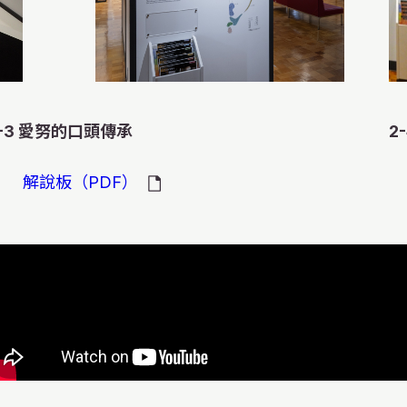
但無論如何組合都
Kamuy兄弟，
極普通的，但是不
於食用工具。展區
的設定位置決定了
氣，甚至成為了交
候可以觀看到不同
琴的音色。我們也
從河川捕獲的魚，
是，順序輪流替換
故事。為了制作動
也許會有愛努民族
向Kaumy（神
的位置，也決定了
確的持琴與彈奏方
努語句。特別是紅
沒有的愛努民族的
地區的印象。首先
把碗放在臺上,然
的地方等。據說火
「你」等詞，要與
而動畫很難表達的
代的愛努民族已經
小棒就完成了。
人通過不斷加熱火
-3 愛努的口頭傳承
2
「輕撫」表示動作
則參考了其他故事
樣，在相同的區域
又在牆壁和屋頂使
請注意。
動畫，當然這只是
設計幫助渡過寒冬
解說板（PDF）