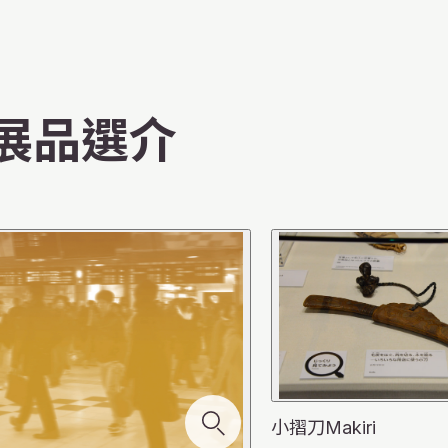
展品選介
小摺刀Makiri