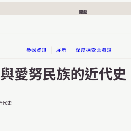
開館
參觀資訊
展示
深度探索北海道
展示
化與愛努民族的近代史
序言 南與北的邂逅
第1主題 北海道120萬年的故事
近代史
第2主題 愛努文化與愛努民族的近代史
第3主題 北海道特色的秘密
第4主題 邁向我們的時代