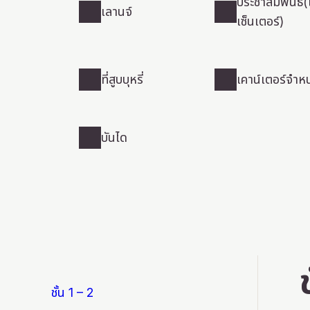
ประชาสัมพันธ์(
เลานจ์
เซ็นเตอร์)
เลา
ประชาสัมพันธ์(เวลค
นจ์
เซ็นเตอร์)
ที่สูบบุหรี่
เคาน์เตอร์จำหน่
ที่
เคาน์เตอร์
สูบ
จำหน่าย
บันได
บุหรี่
ตั๋ว
X
YouTube
บันได
official
official
account
channel
ชั้น 1 – 2