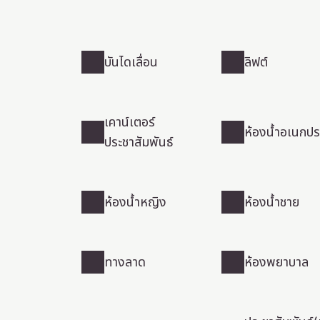
บันไดเลื่อน
ลิฟต์
บันได
ลิฟต์
เลื่อน
สำรวจสถานที่น่าสนใจของฮอกไกโด
เคาน์เตอร์
ห้องน้ำอเนกปร
ประชาสัมพันธ์
เคาน์เตอร์
ห้องน้ำ
ประชาสัมพันธ์
อเนกประสงค์
ห้องน้ำหญิง
ห้องน้ำชาย
ห้องน้ำ
ห้องน้ำ
หญิง
ชาย
ทางลาด
ห้องพยาบาล
ทาง
ห้อง
ลาด
พยาบาล