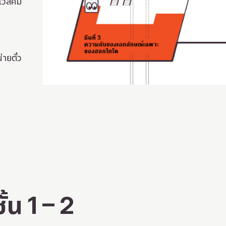
เวลคัม
ัม
ายตั๋ว
ชั้น 1 – 2