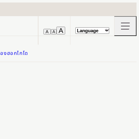
opening
A
A
A
the
navigat
menu
จของฮอกไกโด
OPEN TODAY
SAT. 2026.08.08