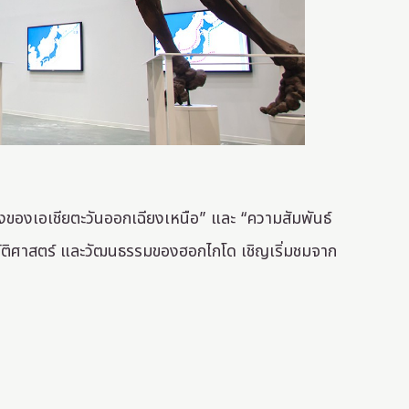
งของเอเชียตะวันออกเฉียงเหนือ” และ “ความสัมพันธ์
วัติศาสตร์ และวัฒนธรรมของฮอกไกโด เชิญเริ่มชมจาก