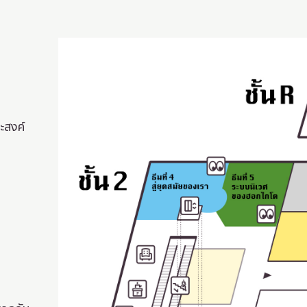
ธีมที่ 5: ระบบนิเวศของฮอกไกโด
ะสงค์