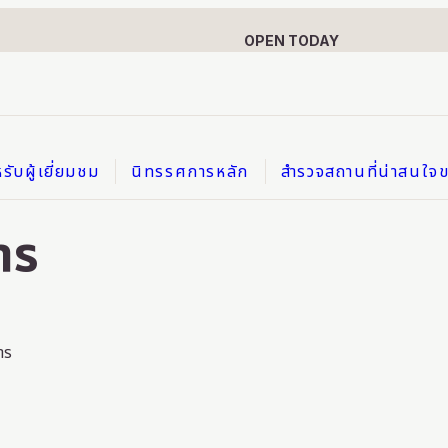
OPEN TODAY
รับผู้เยี่ยมชม
นิทรรศการหลัก
สำรวจสถานที่น่าสนใ
นิทรรศการหลัก
าร
บทนำ: การพบกันของเหนือและใต้
ธีมที่ 1: เรื่องเล่า 1.2 ล้านปีของฮอกไกโด
าร
ธีมที่ 2: วัฒนธรรมและประวัติศาสตร์สมัยใหม่ของไอนุ
ธีมที่ 3: ความลับของเอกลักษณ์เฉพาะของฮอกไกโด
ธีมที่ 4: สู่ยุคสมัยของเรา