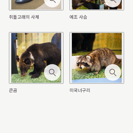
쥐돌고래의 사체
에조 사슴
간신히 고향의 강으로 돌아와 무사히 아내를 얻고 산란도
살아 있을 때에는 물고기나 오징어를 먹었지. 사람은 우리
사람들 너무 무서워. 나는 태어난 지 1 년 8 개월. 엄마와
우리들은 물고기들만 잡아먹네. 옛날에는 연어가 많이들
우리들은 멸종 직전에서 근근히 명맥을 이어와서 이제 겨
짹짹짹! 나는 어치야. 도토리를 아주 좋아해. 목구멍 안에
검은 옷에 빨간 베레모. 일본에서는 가장 큰 딱따구리야.
끝냈지만 몸은 이미 너덜너덜… 홋카이도 사람들은 이 모
들이 위협을 가하거나 하진 않지만, 가끔 물고기를 잡는 그
헤어진 직후의 새끼곰이야. 숲에서 왕머루나 다래를 먹다
나는 미국너구리. 미국에서 왔어. 영어는 잘 못하지만. 원
나는 붉은쥐야. 여름엔 벌레 같은 걸 먹고 있어. 가을엔 바
올라와서 먹을 게 풍족했었는데 말야. 아이누 사람들은 우
우 수가 늘어났는데, 인간 녀석들 「너무 늘었으니 줄여」
잔뜩 넣어서 멀리 옮긴 후에 낙엽 밑 같은 곳에 숨긴단다.
오늘도 힘차게 나무를 쪼아서 네모난 구멍을 뚫는단다. 아
나는 검은담비. 숲의 사냥꾼! 나무도 잘 탄다고! 내게 걸리
습을 「홋챠레」라고 부른다고 해. 이런 모습이더라도 곰
물에 걸리는 친구들도 있어서, 목숨을 잃기도 한대. 조심해
가, 길을 잘못 들어서 사람들이 사는 곳으로 갔더니, 웬 일
래 숲에서 자유롭게 살고 있었는데 일본에 끌고 와서 애완
빠져. 매일밤 도토리를 하나하나 모아서 다른 녀석들에게
리들을 마을을 지키는 신으로 여겨 아껴 주었었지만… 우
라더군. 늘어날 환경을 만들어 놓았으면서! 요즘은 사람들
겨울 동안 중요한 식량이라고. 숨긴 장소도 전부 기억하고
이누족은 우릴 보고 배를 만드는 신이라고 부르지. 하지만
면 쥐도 다람쥐도 어지간해선 도망치지 못해. 눈토끼 같은
이나 여우의 만찬이 되거나, 벌레나 옆새우에게 잡아먹이
야지. 지금은 이렇게 해안에 밀려와서 거위나 까마귀에게
인지 큰 소동이 되어 버렸어. 결국 총에 맞아버렸어ㅜㅜ 사
동물로 삼다가 더 이상 기를 수 없게 되자 버려졌어. 나한
빼앗기지 않도록 낙엽 밑에 숨기거든. 그렇게 해서, 겨울
리가 살 수 있는 숲, 자식들을, 기를 수 있는 큰 나무들도
이 타는 자동차라는 것에 부딪쳐 죽는 친구들도 많아. 언젠
있어. 하지만 가끔 찾아 먹는 걸 잊기도 해. 그럴 때면 싹이
우리들은 나무 속의 개미를 먹고 싶을 뿐이야. 아아, 배고
큰 동물도 잡아먹고 말야! 가끔은 날쌘 새들도 사냥하지.
가 되는 둥, 아직 쓸모가 있는 몸이야. 마지막에는 나무가
쪼이고 있는 신세. 곧 옆새우나 작은 벌레들에게 먹혀 뼈만
람들이 제멋대로 숲을 깎아 들어와 살기 시작하면서 우리
테 이러면 안 되지. 이번에는 「외국종」이라고 부르면서
동안 그걸 파 내서 먹는 거야.
이제는 너무 적어져서 앞으로 살아갈 수 있을지 걱정이라
가 인간들이 세운 간판에는 「사슴 출몰 주의」라던데. 참
큰곰
미국너구리
난다고 하던데.
파. 다시 개미 먹으러 가야지♪
자라는 양분이 되지. 우리들은 풍부한 바다의 영양을 숲으
남게 되겠지… 바다에서 떠내려온 우리들은 육지의 생물들
들이 살기 힘들어졌어. 원래 우리들이 먼저 이 숲에 살고
멋대로 구제하겠다네! 정말 사람이란 제멋대로라니까!
우.
나, 「폭주 자동차 주의」가 아니라?
로 나르고 있는거야.
의 영양분이 되기도 하지…
있었는데…