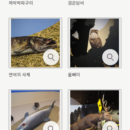
까막딱따구리
검은담비
モ
モ
モ
モ
モ
ー
ー
ー
モ
モ
モ
ー
ー
ダ
ダ
ダ
モ
ー
ー
ー
ダ
ダ
연어의 사체
쥐돌고래의 사체
큰곰
モ
ル
ル
ル
ー
연어의 사체
올빼미
ダ
ダ
ダ
올빼미
에조 사슴
ル
ル
ー
を
を
を
ダ
어치
까막딱따구리
미국너구리
ル
ル
ル
を
を
ダ
閉
閉
閉
붉은쥐
ル
を
を
を
閉
閉
검은담비
ル
じ
じ
じ
を
閉
閉
閉
じ
じ
を
る
る
る
閉
じ
じ
じ
る
る
閉
じ
る
る
る
じ
る
る