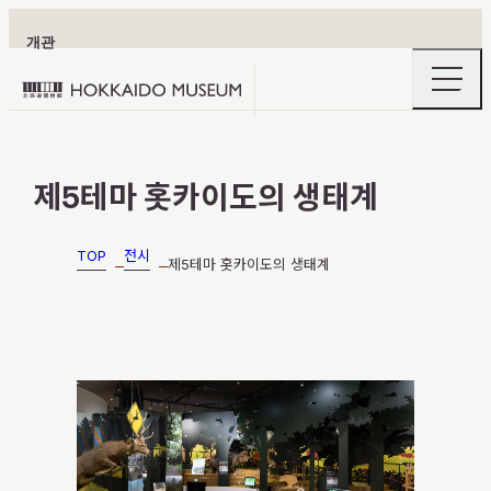
개관
openin
Hokkaido
the
naviga
Museum
menu
logo
이용 안내
제5테마 홋카이도의 생태계
TOP
전시
제5테마 홋카이도의 생태계
전시
홋카이도의 숨은 매력