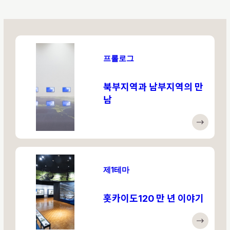
프롤로그
북부지역과 남부지역의 만
남
제1테마
홋카이도120 만 년 이야기