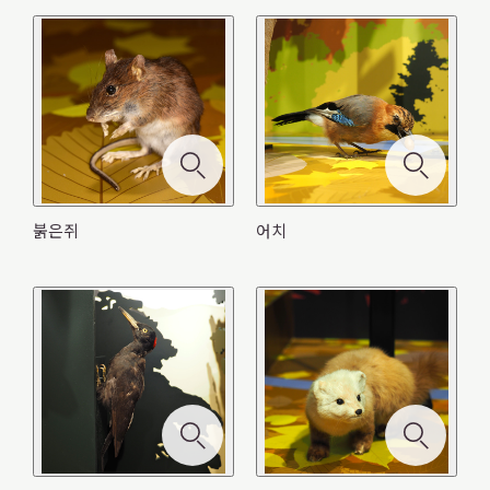
붉은쥐
어치