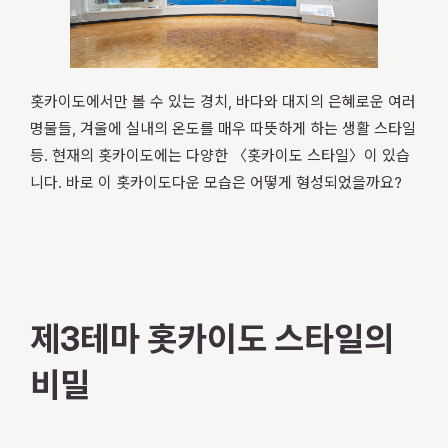
개관
홋카이도에서만 볼 수 있는 경치, 바다와 대지의 은혜로운 여러
2026.08.09
（일）
명물들, 겨울에 실내의 온도를 매우 따뜻하게 하는 생활 스타일
등. 현재의 홋카이도에는 다양한 〈홋카이도 스타일〉이 있습
니다. 바로 이 홋카이도다운 모습은 어떻게 형성되었을까요?
내일
휴관
Search
제3테마 홋카이도 스타일의
비밀