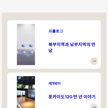
프롤로그
북부지역과 남부지역의 만
남
제1테마
홋카이도120 만 년 이야기