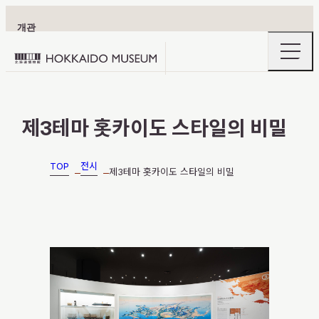
개관
openin
Hokkaido
the
naviga
Museum
menu
logo
이용 안내
제3테마 홋카이도 스타일의 비밀
TOP
전시
제3테마 홋카이도 스타일의 비밀
전시
홋카이도의 숨은 매력