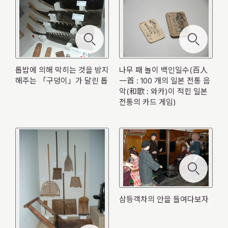
モ
ー
톱밥에 의해 막히는 것을 방지
나무 패 놀이 백인일수(百人
ダ
해주는 「구덩이」가 달린 톱
一首 : 100 개의 일본 전통 음
モ
다양한 제설 도구
ル
ー
악(和歌 : 와카)이 적힌 일본
を
ダ
モ
閉
전통의 카드 게임)
나무 패 놀이 백인일수(百人一首 : 100 개의 일
ル
ー
じ
を
본 전통 음악(和歌 : 와카)이 적힌 일본 전통의 카
ダ
る
モ
モ
モ
閉
농업의 왕국으로
モ
ル
ー
ー
ー
드 게임)
じ
ー
を
モ
ダ
ダ
ダ
モ
る
ダ
쇼와 10년대 무렵의 채굴 현장의 모습
삼등객차의 안을 들여다보자
閉
ー
톱밥에 의해 막히는 것을 방지해주는 「구덩
ル
ル
ル
ー
곰이 따라오지 않게 하기 위해 불었던 나팔
ル
じ
ダ
を
を
を
ダ
이」가 달린 톱
홋카이도 조감도 병풍
を
る
ル
閉
閉
閉
한 번에 많은 양의 청어를 삶기 위한 가마솥
ル
モ
閉
を
じ
じ
じ
を
ー
じ
閉
る
る
る
閉
ダ
る
じ
じ
〈산페이 시루〉를 먹는데에 사용된 접시
삼등객차의 안을 들여다보자
ル
る
る
を
閉
じ