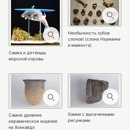
Необычность зубов
слонов! (слона Науманна
и мамонта)
Самка и детёныш
морской коровы
モ
ー
Камни с высеченными
Самое древнее
ダ
モ
Главное правительственное
рисунками
ル
керамическое изделие
ー
モ
を
モ
モ
ведомство Управления Освоения
на Хоккайдо
ダ
ー