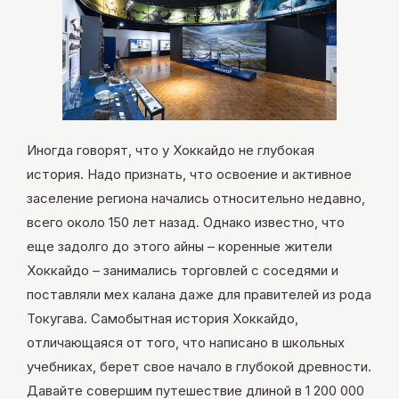
ОТКРЫТО
2026.08.07 ПТ
Иногда говорят, что у Хоккайдо не глубокая
история. Надо признать, что освоение и активное
заселение региона начались относительно недавно,
завтра
ОТКРЫТО
всего около 150 лет назад. Однако известно, что
еще задолго до этого айны – коренные жители
Хоккайдо – занимались торговлей с соседями и
поставляли мех калана даже для правителей из рода
Search
Токугава. Самобытная история Хоккайдо,
отличающаяся от того, что написано в школьных
учебниках, берет свое начало в глубокой древности.
Давайте совершим путешествие длиной в 1 200 000