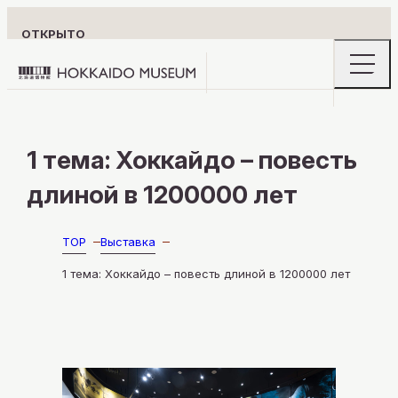
ОТКРЫТО
openin
Hokkaido
the
naviga
Museum
menu
logo
ИНФОРМАЦИЯ ДЛЯ ПОСЕТИТЕЛЕЙ
1 тема: Хоккайдо – повесть
длиной в 1200000 лет
ВЫСТАВКА
TOP
Выставка
1 тема: Хоккайдо – повесть длиной в 1200000 лет
ИССЛЕДУЙТЕ СКРЫТЫЕ ГЛУБИНЫ
ХОККАЙДО