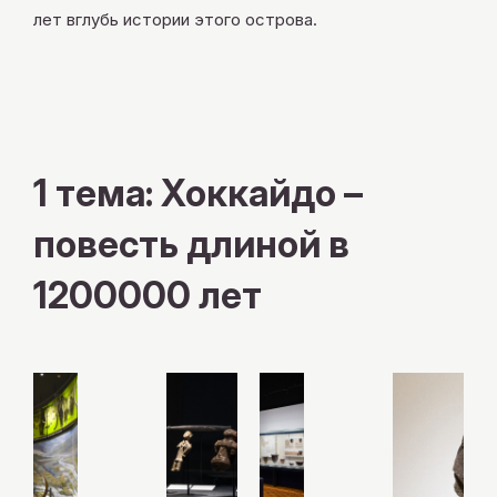
лет вглубь истории этого острова.
X
YouTube
official
official
1 тема: Хоккайдо –
account
channel
повесть длиной в
1200000 лет