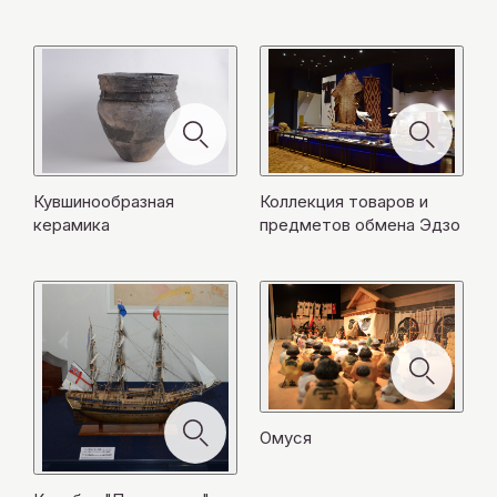
モ
閉
ー
ー
Корабль "Провиденс"
ル
ダ
Хоккайдо в г. Саппоро
モ
ー
じ
ダ
ダ
Коллекция товаров и предметов
を
ル
ー
Необычность зубов слонов! (слона
ダ
Книга с результатами экспедиций
る
ル
ル
モ
閉
を
ダ
обмена Эдзо
Омуся
ル
を
を
ー
Науманна и мамонта)
Мацуура Такесиро
じ
Самое древнее керамическое
閉
ル
モ
を
閉
閉
ダ
る
じ
を
ー
изделие на Хоккайдо
閉
じ
Кувшинообразная керамика
じ
ル
る
閉
ダ
じ
る
る
を
Камни с высеченными рисунками
じ
ル
る
モ
閉
る
を
ー
じ
閉
ダ
る
じ
Кувшинообразная
Коллекция товаров и
Самка и детёныш морской коровы
ル
る
керамика
предметов обмена Эдзо
を
閉
じ
る
Среди ископаемых останков слонов чаще всего
Шкура гигантского сивуча. Шкура тюленя с
Эта диорама изображает ритуал омуся,
В 1869 году (2-ой год эры Мэйдзи)
находят зубы. Они очень твёрдые, прочные,
узором из мелких чёрных пятен. Чёрная шкура –
проводимым кланом Аидзу на Сахалине
правительство Мэйдзи приняло решение
Пришедшая примерно в 5-9 веках на побережье
В конце эпохи Эдо Мацуура Такесиро,
Это ценное изделие из керамики указывает на
лучше сохраняются в виде окаменелостей, и
Это модель в масштабе 1:64 английского
это шкура медведя. Эта обширная коллекция
(Карафуто) в 1808 году (5-ый год эры Бунка).
Омуся
сделать политический центро Хоккайдо в
Наскальные изображения, нарисованные в
Охотского моря с Сахалина (Карафуто) на
уроженец провинции Исэ (теперь префектура
то, что на Хоккайдо уже с периода прото
поэтому по зубам можно подробно узнать
корабля "Провиденс", который приплыл в 1796
включает всевозможные шкуры морских
Омуся – это ритуал обмена подарками при
Саппоро, который на тот момент был пустырём,
пещере Хугоппэ, являются культурно-
Хоккайдо охотская культура распространилась
Миэ) 6 раз посетил и обследовал остров Эдзо:
Дзёмон использовались такие изделия. По узору
возраст и вид животного. У человека всего
году (8-ой год эры Кансэй) к Этомо (теперь
животных. Есть даже орлиные перья и перья
повторной встрече со знакомым человеком.