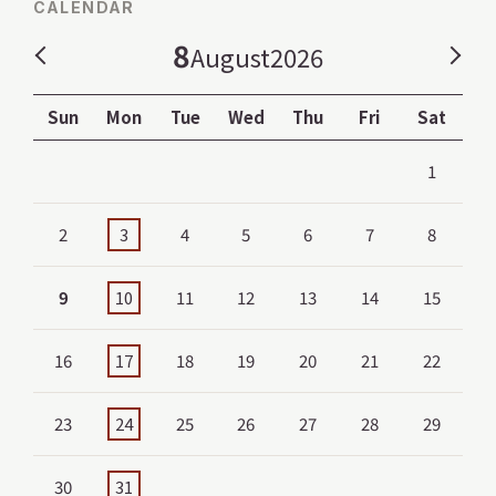
CALENDAR
8
August
2026
Sun
Mon
Tue
Wed
Thu
Fri
Sat
X
YouTube
official
official
1
account
channel
2
3
4
5
6
7
8
9
10
11
12
13
14
15
16
17
18
19
20
21
22
23
24
25
26
27
28
29
30
31