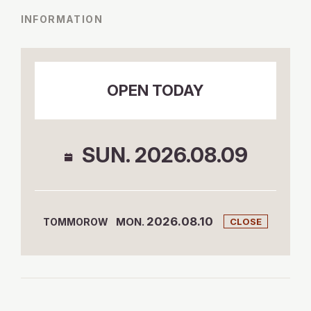
INFORMATION
OPEN TODAY
SUN. 2026.08.09
OPEN TODAY
SUN. 2026.08.09
TOMORROW
CLOSE
2026.08.10
MON.
TOMMOROW
CLOSE
Search