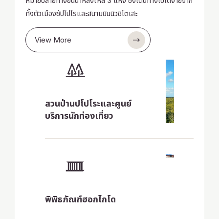
หมายปลายทางอันน่าหลงใหล 3 แห่ง ซึ่งเดินทางไปได้ง่ายจาก
ทั้งตัวเมืองซัปโปโรและสนามบินนิวชิโตเสะ
View More
สวนป่านปโปโระและศูนย์
บริการนักท่องเที่ยว
พิพิธภัณฑ์ฮอกไกโด