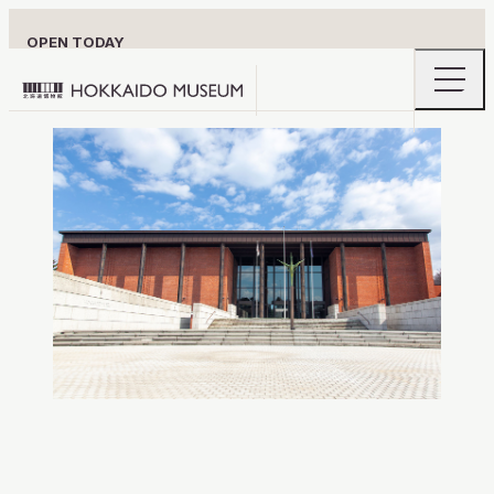
OPEN TODAY
openin
Hokkaido
the
naviga
Museum
menu
北
logo
ข้อมูลสำหรับผู้เยี่ยมชม
海
道
นิทรรศการหลัก
博
物
สำรวจสถานที่น่าสนใจของฮอกไกโด
館