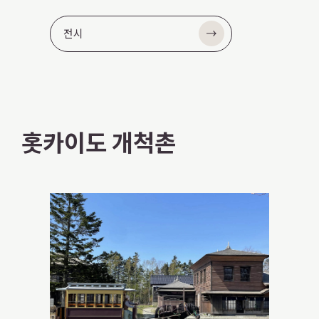
전시
홋카이도 개척촌