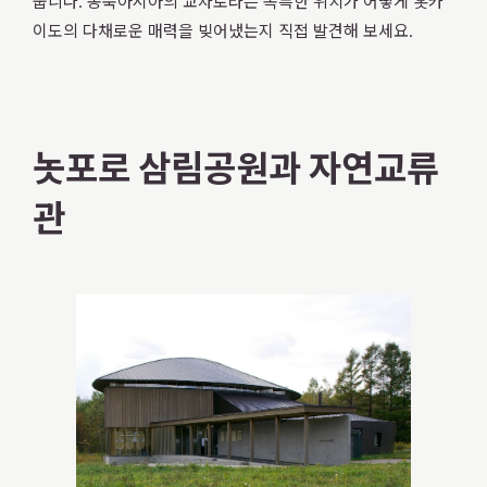
줍니다. 동북아시아의 교차로라는 독특한 위치가 어떻게 홋카
이도의 다채로운 매력을 빚어냈는지 직접 발견해 보세요.
X
YouTube
official
official
놋포로 삼림공원과 자연교류
account
channel
관