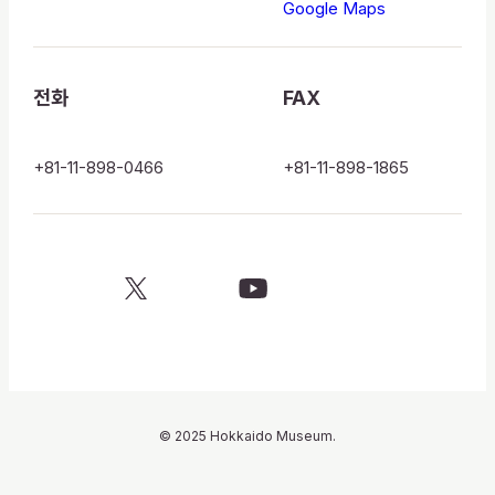
Google Maps
전화
FAX
+81-11-898-0466
+81-11-898-1865
X
YouTube
official
official
account
channel
© 2025 Hokkaido Museum.