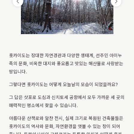
개관
2026.08.07
（금）
홋카이도는 장대한 자연경관과 다양한 생태계, 선주민 아이누
족의 문화, 비옥한 대지와 풍요롭고 맛있는 해산물로 사랑받는
내일
개관
땅입니다.
그렇다면 홋카이도는 어떻게 오늘날의 모습이 되었을까요?
그 답은 삿포로 도심과 신치토세 공항에서 모두 가까운 세 곳의
Searc
매력적인 명소에서 찾을 수 있습니다.
아름다운 산책로와 알찬 전시, 실제 크기로 복원된 건축물들은
홋카이도의 역사와 문화, 자연환경을 엿볼 수 있는 창이 되어